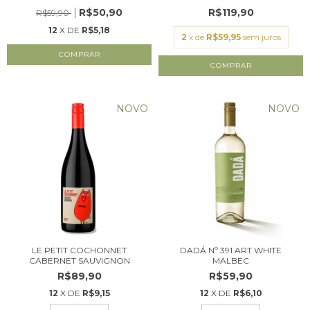
R$50,90
R$119,90
R$59,90
12
X DE
R$5,18
2
x de
R$59,95
sem juros
NOVO
NOVO
LE PETIT COCHONNET
DADÁ Nº 391 ART WHITE
CABERNET SAUVIGNON
MALBEC
R$89,90
R$59,90
12
X DE
R$9,15
12
X DE
R$6,10