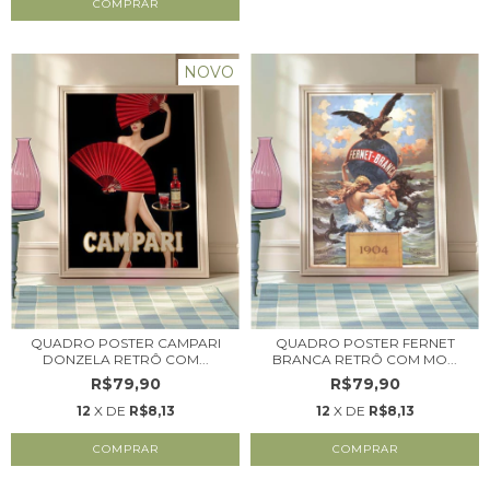
NOVO
QUADRO POSTER CAMPARI
QUADRO POSTER FERNET
DONZELA RETRÔ COM...
BRANCA RETRÔ COM MO...
R$79,90
R$79,90
12
X DE
R$8,13
12
X DE
R$8,13