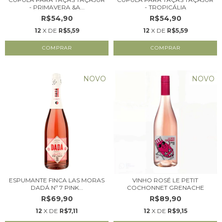
- PRIMAVERA &A...
- TROPICÁLIA
R$54,90
R$54,90
12
X DE
R$5,59
12
X DE
R$5,59
NOVO
NOVO
ESPUMANTE FINCA LAS MORAS
VINHO ROSÉ LE PETIT
DADÁ Nº 7 PINK...
COCHONNET GRENACHE
R$69,90
R$89,90
12
X DE
R$7,11
12
X DE
R$9,15