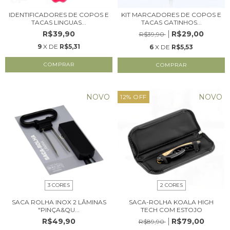
IDENTIFICADORES DE COPOS E
KIT MARCADORES DE COPOS E
TACAS LINGUAS...
TACAS GATINHOS...
R$39,90
R$29,00
R$39,90
9
X DE
R$5,31
6
X DE
R$5,53
NOVO
NOVO
12
%
OFF
3 CORES
2 CORES
SACA ROLHA INOX 2 LÂMINAS
SACA-ROLHA KOALA HIGH
"PINÇA&QU...
TECH COM ESTOJO
R$49,90
R$79,00
R$89,90