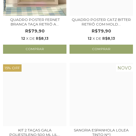
QUADRO POSTER FERNET
QUADRO POSTER CATZ BITTER
BRANCA TAÇA RETRÔ A...
RETRÔ COM MOLD...
R$79,90
R$79,90
12
X DE
R$8,13
12
X DE
R$8,13
NOVO
15
%
OFF
KIT 2 TAÇAS GALA
SANGRIA ESPANHOLA LOLEA
POLIESTILENO 500 ML LIL...
TINTO N°1