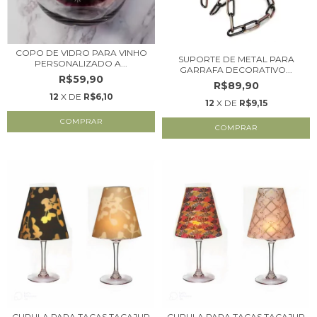
COPO DE VIDRO PARA VINHO
SUPORTE DE METAL PARA
PERSONALIZADO A...
GARRAFA DECORATIVO...
R$59,90
R$89,90
12
X DE
R$6,10
12
X DE
R$9,15
COMPRAR
CUPULA PARA TAÇAS TAÇAJUR
CUPULA PARA TAÇAS TAÇAJUR