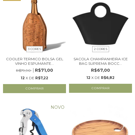
3 CORES
2 CORES
COOLER TERMICO BOLSA GEL
SACOLA CHAMPANHEIRA ICE
VINHO ESPUMANTE...
BAG SUPREMA BOCC...
R$71,00
R$67,00
R$79,90
12
X DE
R$6,82
12
X DE
R$7,22
COMPRAR
COMPRAR
NOVO