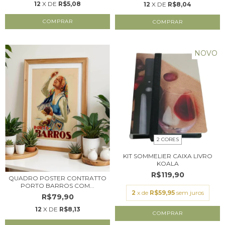
12
X DE
R$5,08
12
X DE
R$8,04
COMPRAR
COMPRAR
NOVO
2 CORES
KIT SOMMELIER CAIXA LIVRO
KOALA
R$119,90
QUADRO POSTER CONTRATTO
PORTO BARROS COM...
2
x de
R$59,95
sem juros
R$79,90
12
X DE
R$8,13
COMPRAR