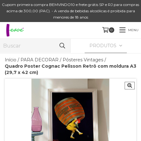
Cupom primeira compra BEMVINDO10 e frete grátis SP e RJ para compras
acima de 300,00 (PAC). - A venda de bebidas alcoólicas é proibida para
menores de 18 anos
MENU
0
PRODUTOS
Início
/
PARA DECORAR
/
Pôsteres Vintages
/
Quadro Poster Cognac Pelisson Retrô com moldura A3
(29,7 x 42 cm)