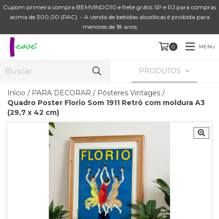
Cupom primeira compra BEMVINDO10 e frete grátis SP e RJ para compras
acima de 300,00 (PAC). - A venda de bebidas alcoólicas é proibida para
menores de 18 anos
MENU
0
PRODUTOS
Início
/
PARA DECORAR
/
Pôsteres Vintages
/
Quadro Poster Florio Som 1911 Retrô com moldura A3
(29,7 x 42 cm)