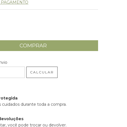
E PAGAMENTO
 CEP:
ALTERAR CEP
nvio
CALCULAR
rotegida
 cuidados durante toda a compra.
devoluções
tar, você pode trocar ou devolver.