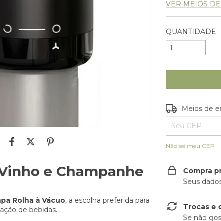
VER MEIOS D
QUANTIDADE
Entregas para o
Meios de e
Não sei meu CEP
 Vinho e Champanhe
Compra p
Seus dados
pa Rolha à Vácuo
, a escolha preferida para
Trocas e 
vação de bebidas.
Se não gos