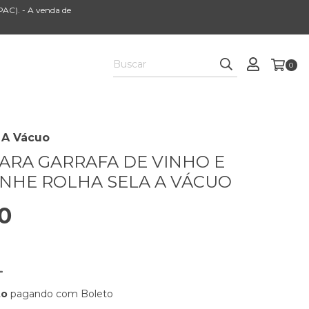
AC). - A venda de
0
 A Vácuo
ARA GARRAFA DE VINHO E
NHE ROLHA SELA A VÁCUO
0
to
pagando com Boleto