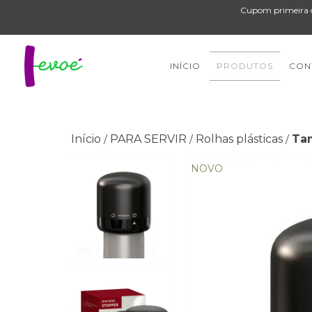
Cupom primeira c
INÍCIO
PRODUTOS
CON
Início
PARA SERVIR
Rolhas plásticas
Tam
/
/
/
NOVO