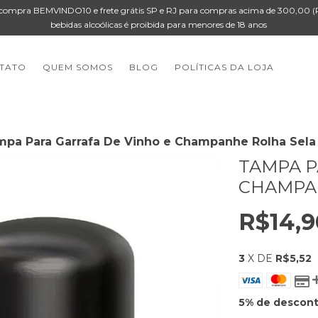
ompra BEMVINDO10 e frete grátis SP e RJ para compras acima de 300,00 (P
bebidas alcoólicas é proibida para menores de 18 anos
TATO
QUEM SOMOS
BLOG
POLÍTICAS DA LOJA
pa Para Garrafa De Vinho e Champanhe Rolha Sela
TAMPA P
CHAMPA
R$14,9
3
X DE
R$5,52
5% de descon